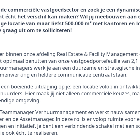
in de commerciële vastgoedsector en zoek je een dynamis
ent écht het verschil kan maken? Wil jij meebouwen aan 
e locatie van maar liefst 500.000 m² met kantoren en l
graag uit om te solliciteren!
 binnen onze afdeling Real Estate & Facility Management (
het optimaal benutten van onze vastgoedportefeuille van 2,
huurmanagers werk je aan een duurzame en strategische in
samenwerking en heldere communicatie centraal staan.
 een boeiende uitdaging op je: een locatie volop in ontwikk
huurders. Hier maak jij niet alleen commerciële keuzes, maa
endige omgeving.
an Teammanager Verhuurmanagement en werkt nauw samen
r en de Assetmanager. In deze rol is er volop ruimte voor 
en en initiatief. Je bent een verbindende schakel met een s
e ook écht te realiseren.