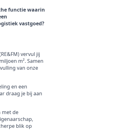
che functie waarin
een
ogistiek vastgoed?
RE&FM) vervul jij
1 miljoen m². Samen
vulling van onze
eling en een
r draag je bij aan
 met de
eigenaarschap,
cherpe blik op