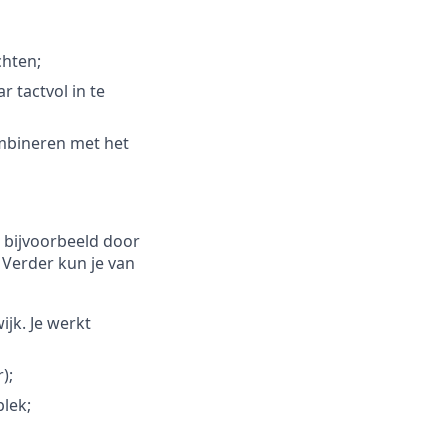
chten;
r tactvol in te
ombineren met het
, bijvoorbeeld door
 Verder kun je van
jk. Je werkt
);
plek;