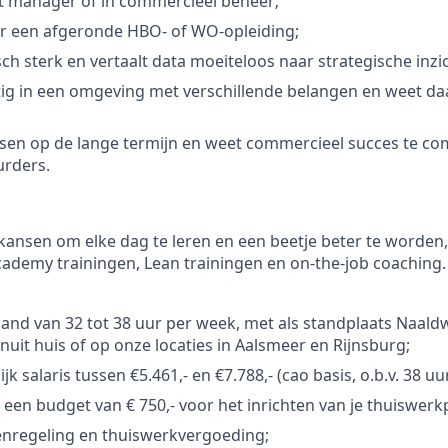
t manager of in commercieel beheer;
er een afgeronde HBO- of WO-opleiding;
sch sterk en vertaalt data moeiteloos naar strategische inzi
ettig in een omgeving met verschillende belangen en weet daa
nsen op de lange termijn en weet commercieel succes te c
urders.
e kansen om elke dag te leren en een beetje beter te worden
ademy trainingen, Lean trainingen en on-the-job coaching.
and van 32 tot 38 uur per week, met als standplaats Naaldwi
anuit huis of op onze locaties in Aalsmeer en Rijnsburg;
jk salaris tussen €5.461,- en €7.788,- (cao basis, o.b.v. 38 uur
r een budget van € 750,- voor het inrichten van je thuiswerk
nregeling en thuiswerkvergoeding;