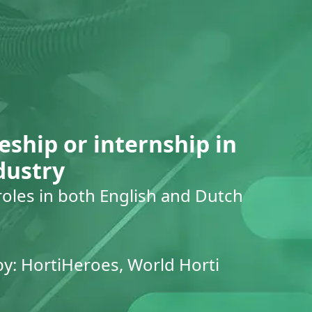
eship or internship in
dustry
roles in both English and Dutch
by: HortiHeroes, World Horti