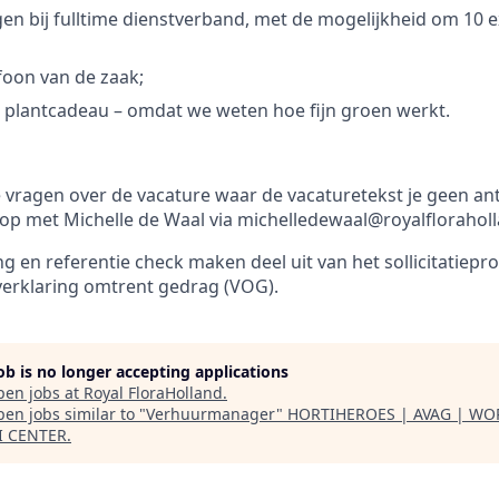
en bij fulltime dienstverband, met de mogelijkheid om 10 ex
foon van de zaak;
n plantcadeau – omdat we weten hoe fijn groen werkt.
e vragen over de vacature waar de vacaturetekst je geen a
op met Michelle de Waal via michelledewaal@royalflorahol
g en referentie check maken deel uit van het sollicitatiepro
verklaring omtrent gedrag (VOG).
job is no longer accepting applications
pen jobs at
Royal FloraHolland
.
en jobs similar to "
Verhuurmanager
"
HORTIHEROES | AVAG | WO
I CENTER
.