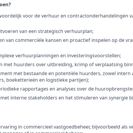
doen?
woordelijk voor de verhuur en contractonderhandelingen va
itvoeren van een strategisch verhuurplan;
en van commerciële kansen en proactief inspelen op de vra
plexe verhuurplanningen en investeringsvoorstellen;
met huurders over uitbreiding, krimp of verplaatsing binn
ent met bestaande en potentiële huurders, zowel intern al
s, boeketterieën en logistieke partijen);
eriodieke rapportages en analyses over de huuropbrengste
et interne stakeholders en het stimuleren van synergie b
ervaring in commercieel vastgoedbeheer, bijvoorbeeld als 