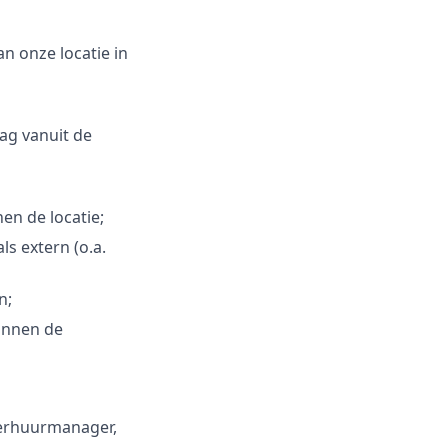
n onze locatie in
ag vanuit de
en de locatie;
s extern (o.a.
n;
innen de
verhuurmanager,