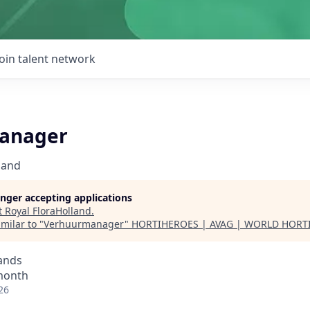
Join talent network
anager
land
longer accepting applications
t
Royal FloraHolland
.
milar to "
Verhuurmanager
"
HORTIHEROES | AVAG | WORLD HORT
ands
 month
26