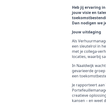
Heb jij ervaring 
jouw visie en tal
toekomstbestendig
Dan nodigen we je 
Jouw uitdaging
Als Verhuurmanager
een sleutelrol in 
met je collega-ver
locaties, waarbij 
In Naaldwijk wacht
gevarieerde groep 
een toekomstbest
Je rapporteert a
Portefeuillemanage
creatieve oplossing
kansen – en weet di