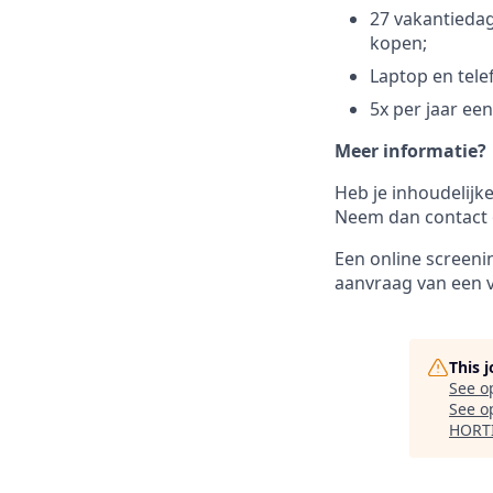
27 vakantiedag
kopen;
Laptop en tele
5x per jaar ee
Meer informatie?
Heb je inhoudelijk
Neem dan contact 
Een online screenin
aanvraag van een 
This 
See o
See op
HORT