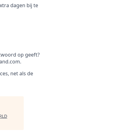
tra dagen bij te
ntwoord op geeft?
land.com.
ces, net als de
RLD