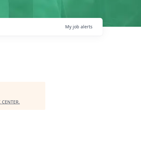
My
job
alerts
I CENTER
.