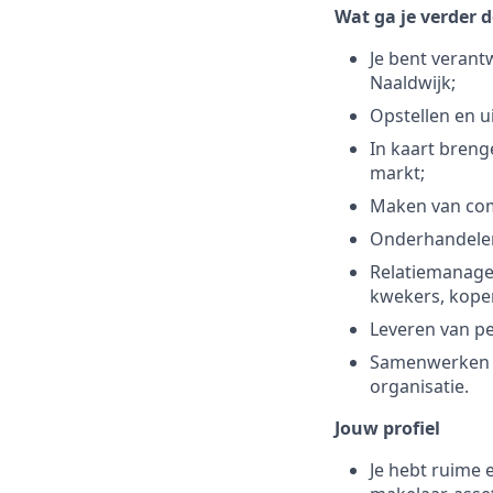
Wat ga je verder 
Je bent verant
Naaldwijk;
Opstellen en u
In kaart breng
markt;
Maken van com
Onderhandelen 
Relatiemanagem
kwekers, koper
Leveren van p
Samenwerken m
organisatie.
Jouw profiel
Je hebt ruime 