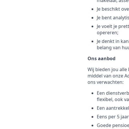
makelaar, asse
Je beschikt ov
Je bent analyti
Je voelt je pr
opereren;
Je denkt in ka
belang van hu
Ons aanbod
Wij bieden jou all
middel van onze Ac
ons verwachten:
Een dienstverb
flexibel, ook v
Een aantrekkeli
Eens per 5 jaa
Goede pensioe