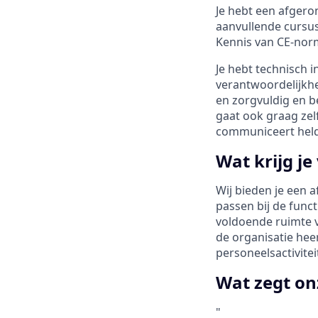
Je hebt een afgero
aanvullende cursus
Kennis van CE-norm
Je hebt technisch i
verantwoordelijkhe
en zorgvuldig en b
gaat ook graag zelf
communiceert helde
Wat krijg je
Wij bieden je een 
passen bij de func
voldoende ruimte v
de organisatie hee
personeelsactivitei
Wat zegt on
"