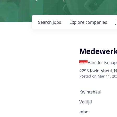
Search
jobs
Explore
companies
Medewerke
Van der Knaap
2295 Kwintsheul, 
Posted
on Mar 11, 20
Kwintsheul
Voltijd
mbo