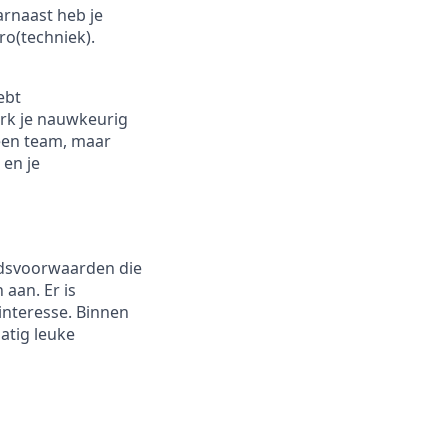
arnaast heb je
ro(techniek).
ebt
erk je nauwkeurig
 een team, maar
 en je
eidsvoorwaarden die
 aan. Er is
interesse. Binnen
atig leuke