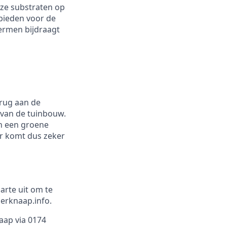
onze substraten op
 bieden voor de
ermen bijdraagt
erug aan de
van de tuinbouw.
n een groene
tor komt dus zeker
arte uit om te
derknaap.info.
aap via 0174