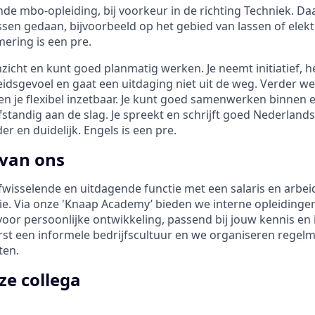
nde mbo-opleiding, bij voorkeur in de richting Techniek. Da
sen gedaan, bijvoorbeeld op het gebied van lassen of elekt
ering is een pre.
nzicht en kunt goed planmatig werken. Je neemt initiatief, h
idsgevoel en gaat een uitdaging niet uit de weg. Verder w
en je flexibel inzetbaar. Je kunt goed samenwerken binnen
standig aan de slag. Je spreekt en schrijft goed Nederlands
r en duidelijk. Engels is een pre.
 van ons
afwisselende en uitdagende functie met een salaris en arb
tie. Via onze 'Knaap Academy’ bieden we interne opleidingen
oor persoonlijke ontwikkeling, passend bij jouw kennis en 
rst een informele bedrijfscultuur en we organiseren regelm
ten.
ze collega