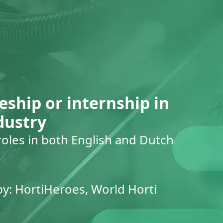
eship or internship in
dustry
roles in both English and Dutch
by: HortiHeroes, World Horti