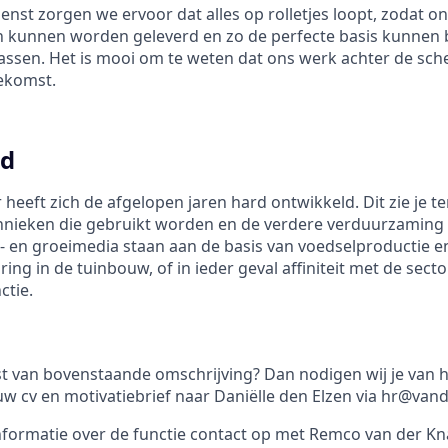
ienst zorgen we ervoor dat alles op rolletjes loopt, zodat 
ten kunnen worden geleverd en zo de perfecte basis kunnen
ssen. Het is mooi om te weten dat ons werk achter de sch
ekomst.
ld
heeft zich de afgelopen jaren hard ontwikkeld. Dit zie je t
nieken die gebruikt worden en de verdere verduurzaming 
 en groeimedia staan aan de basis van voedselproductie e
ing in de tuinbouw, of in ieder geval affiniteit met de sec
ctie.
st van bovenstaande omschrijving? Dan nodigen wij je van h
uw cv en motivatiebrief naar Daniëlle den Elzen via hr@van
formatie over de functie contact op met Remco van der Kn