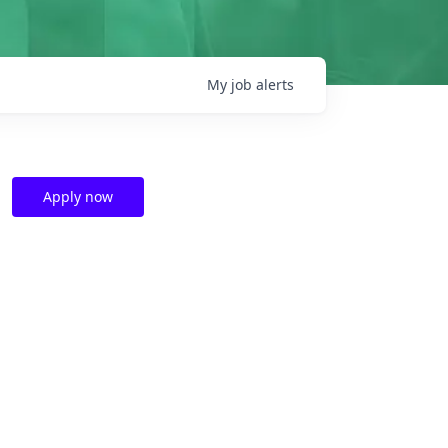
My
job
alerts
Apply now