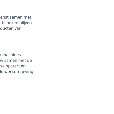
dienst samen met
r behoren blijven
oducten van
an machines
auw samen met de
se opstart en
 de werkomgeving