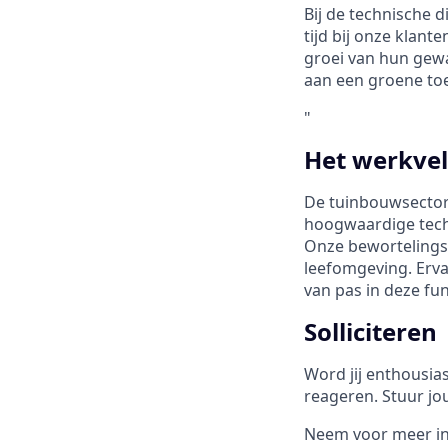
Bij de technische d
tijd bij onze klan
groei van hun gewa
aan een groene to
"
Het werkve
De tuinbouwsector 
hoogwaardige tech
Onze bewortelings-
leefomgeving. Ervar
van pas in deze fun
Solliciteren
Word jij enthousia
reageren. Stuur jo
Neem voor meer in