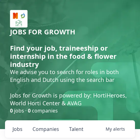
JOBS FOR GROWTH
Find your job, traineeship or
internship in the food & flower
industry
We advise you to search for roles in both
English and Dutch using the search bar
Jobs for Growth is powered by: HortiHeroes,
World Horti Center & AVAG
0
jobs ·
0
companies
Jobs
Companies
Talent
My
alerts