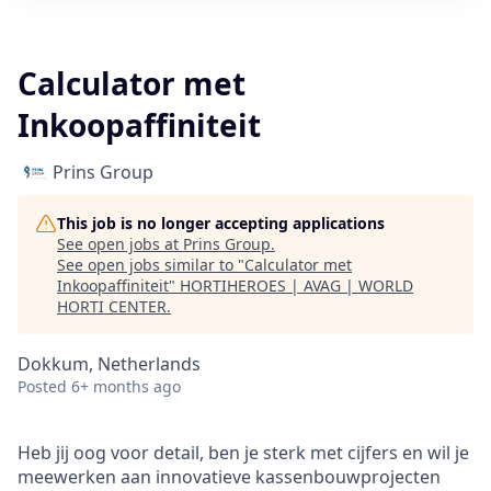
Calculator met
Inkoopaffiniteit
Prins Group
This job is no longer accepting applications
See open jobs at
Prins Group
.
See open jobs similar to "
Calculator met
Inkoopaffiniteit
"
HORTIHEROES | AVAG | WORLD
HORTI CENTER
.
Dokkum, Netherlands
Posted
6+ months ago
Heb jij oog voor detail, ben je sterk met cijfers en wil je
meewerken aan innovatieve kassenbouwprojecten