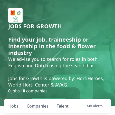
JOBS FOR GROWTH
Find your job, traineeship or
internship in the food & flower
industry
We advise you to search for roles in both
English and Dutch using the search bar
Jobs for Growth is powered by: HortiHeroes,
World Horti Center & AVAG
0
jobs ·
0
companies
Jobs
Companies
Talent
My
alerts