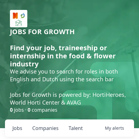
JOBS FOR GROWTH
Find your job, traineeship or
internship in the food & flower
industry
We advise you to search for roles in both
English and Dutch using the search bar
Jobs for Growth is powered by: HortiHeroes,
World Horti Center & AVAG
0
jobs ·
0
companies
Jobs
Companies
Talent
My
alerts