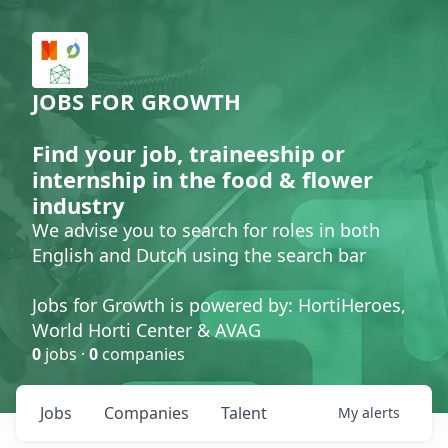
JOBS FOR GROWTH
Find your job, traineeship or
internship in the food & flower
industry
We advise you to search for roles in both
English and Dutch using the search bar
Jobs for Growth is powered by: HortiHeroes,
World Horti Center & AVAG
0
jobs ·
0
companies
Jobs
Companies
Talent
My
alerts