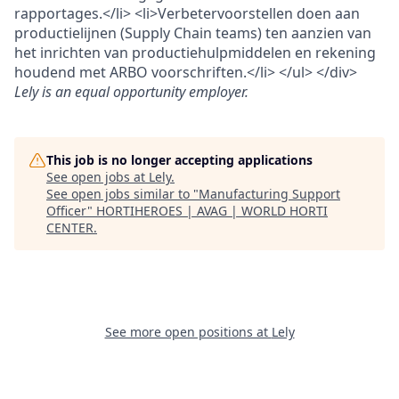
rapportages.</li> <li>Verbetervoorstellen doen aan
productielijnen (Supply Chain teams) ten aanzien van
het inrichten van productiehulpmiddelen en rekening
houdend met ARBO voorschriften.</li> </ul> </div>
Lely
is an equal opportunity employer.
This job is no longer accepting applications
See open jobs at
Lely
.
See open jobs similar to "
Manufacturing Support
Officer
"
HORTIHEROES | AVAG | WORLD HORTI
CENTER
.
See more open positions at
Lely