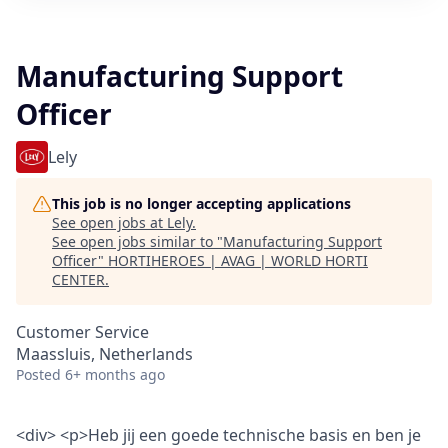
Manufacturing Support
Officer
Lely
This job is no longer accepting applications
See open jobs at
Lely
.
See open jobs similar to "
Manufacturing Support
Officer
"
HORTIHEROES | AVAG | WORLD HORTI
CENTER
.
Customer Service
Maassluis, Netherlands
Posted
6+ months ago
<div> <p>Heb jij een goede technische basis en ben je