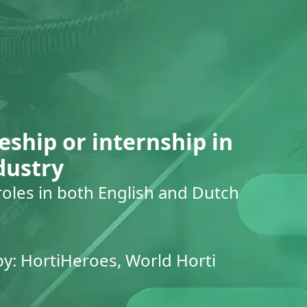
eship or internship in
dustry
roles in both English and Dutch
by: HortiHeroes, World Horti