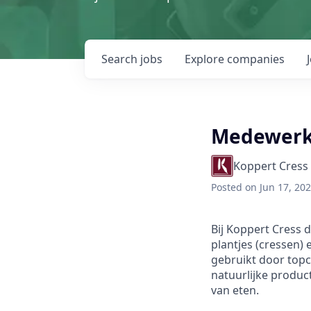
Search
jobs
Explore
companies
Medewerke
Koppert Cress
Posted
on Jun 17, 20
Bij Koppert Cress 
plantjes (cressen)
gebruikt door topc
natuurlijke produ
van eten.