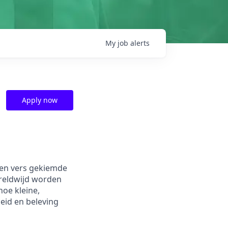
My
job
alerts
Apply now
elen vers gekiemde
ereldwijd worden
hoe kleine,
eid en beleving