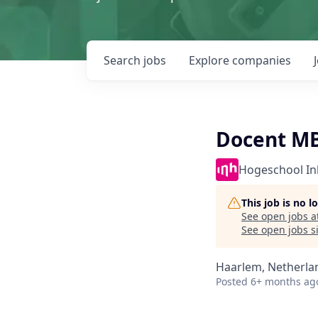
Search
jobs
Explore
companies
Docent MB
Hogeschool In
This job is no 
See open jobs a
See open jobs si
Haarlem, Netherla
Posted
6+ months ag