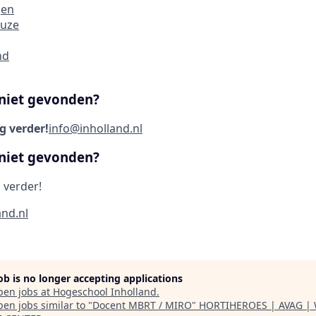
gen
euze
nd
 niet gevonden?
g verder!
info@inholland.nl
 niet gevonden?
 verder!
and.nl
job is no longer accepting applications
pen jobs at
Hogeschool Inholland
.
en jobs similar to "
Docent MBRT / MIRO
"
HORTIHEROES | AVAG |