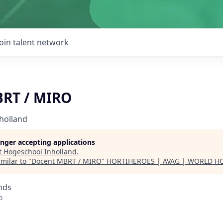
Join talent network
RT / MIRO
holland
longer accepting applications
t
Hogeschool Inholland
.
milar to "
Docent MBRT / MIRO
"
HORTIHEROES | AVAG | WORLD H
nds
o