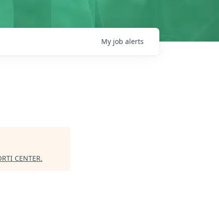
My
job
alerts
ORTI CENTER
.