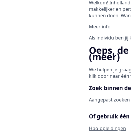
Welkom! Inholland 
makkelijker en per
kunnen doen. Wannee
Meer info
Als individu ben ji
Oeps, de 
(meer)
We helpen je graag
klik door naar één
Zoek binnen de
Aangepast zoeken
Of gebruik één 
Hbo-opleidingen