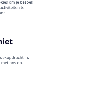
okies om je bezoek
ctiviteiten te
or.
niet
zoekopdracht in,
 met ons op.