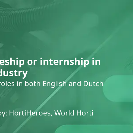
eship or internship in
dustry
roles in both English and Dutch
by: HortiHeroes, World Horti