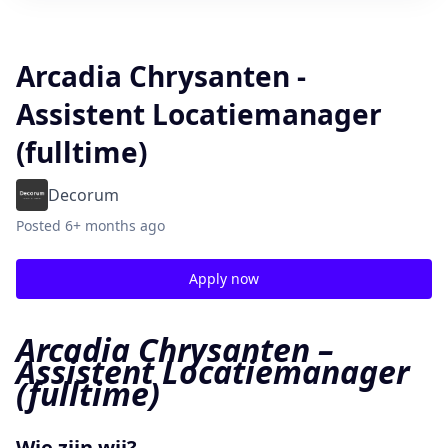
Arcadia Chrysanten -
Assistent Locatiemanager
(fulltime)
Decorum
Posted
6+ months ago
Apply now
Arcadia Chrysanten –
Assistent Locatiemanager
(fulltime)
Wie zijn wij?