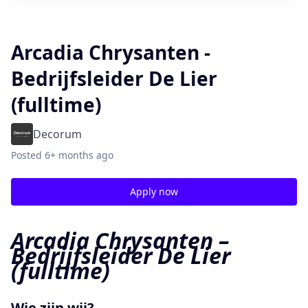
Arcadia Chrysanten -
Bedrijfsleider De Lier
(fulltime)
Decorum
Posted
6+ months ago
Apply now
Arcadia Chrysanten –
Bedrijfsleider De Lier
(fulltime)
Wie zijn wij?