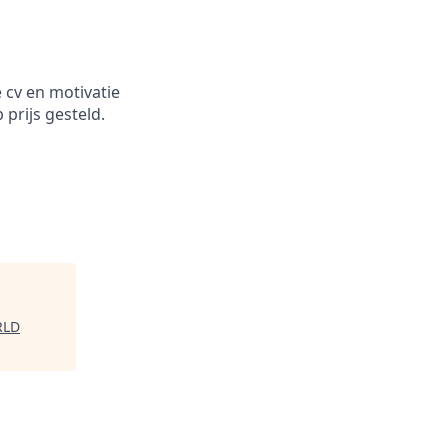
 cv en motivatie
 prijs gesteld.
RLD