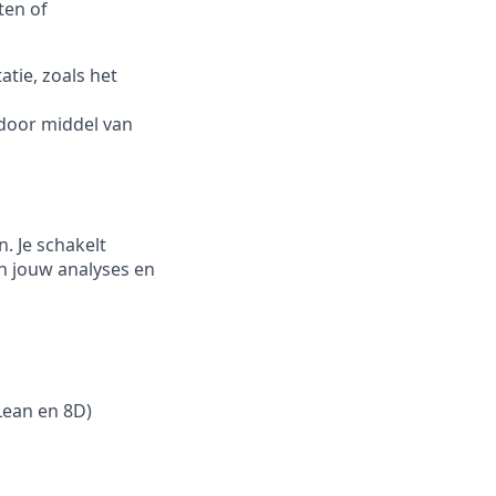
ten of
tie, zoals het
 door middel van
. Je schakelt
n jouw analyses en
Lean en 8D)