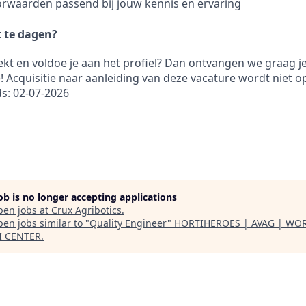
rwaarden passend bij jouw kennis en ervaring
t te dagen?
ekt en voldoe je aan het profiel? Dan ontvangen we graag je
 Acquisitie naar aanleiding van deze vacature wordt niet op
s: 02-07-2026
job is no longer accepting applications
pen jobs at
Crux Agribotics
.
en jobs similar to "
Quality Engineer
"
HORTIHEROES | AVAG | WO
I CENTER
.