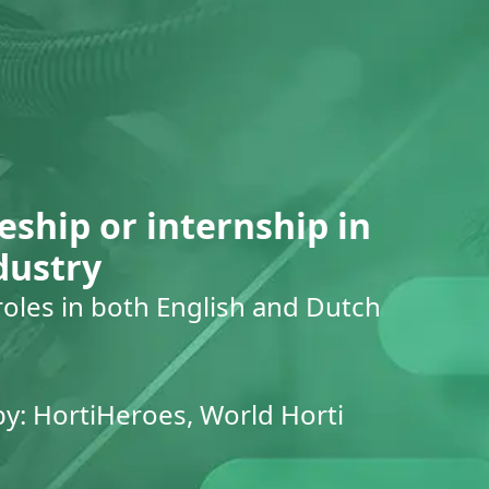
eship or internship in
dustry
roles in both English and Dutch
by: HortiHeroes, World Horti