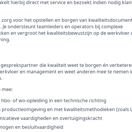
elt hierbij direct met service en bezoekt indien nodig klan
 zorg voor het opstellen en borgen van kwaliteitsdocumenta
 Je ondersteunt teamleiders en operators bij complexe
kken en vergroot het kwaliteitsbewustzijn op de werkvloer
hing.
 gesprekspartner die kwaliteit weet te borgen én verbeteren
werkvloer en management en weet anderen mee te nemen i
n.
e mee:
hbo- of wo-opleiding in een technische richting
n productieomgeving en met kwaliteitsmethodieken (zoals 
icatieve vaardigheden en overtuigingskracht
mogen en besluitvaardigheid