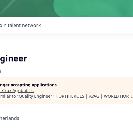
Join talent network
ngineer
s
longer accepting applications
t
Crux Agribotics
.
milar to "
Quality Engineer
"
HORTIHEROES | AVAG | WORLD HORTI
herlands