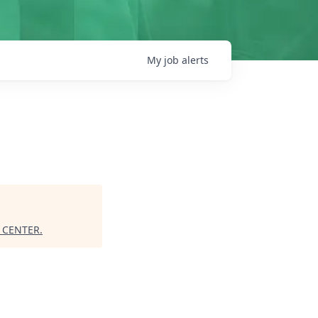
My
job
alerts
 CENTER
.