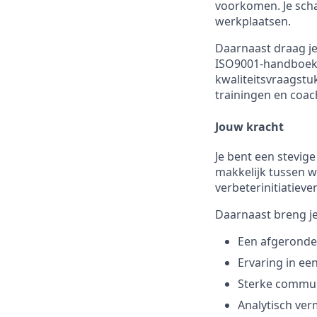
voorkomen. Je schak
werkplaatsen.
Daarnaast draag je
ISO9001-handboek.
kwaliteitsvraagstu
trainingen en coac
Jouw kracht
Je bent een stevige
makkelijk tussen 
verbeterinitiatieve
Daarnaast breng j
Een afgeronde 
Ervaring in ee
Sterke commun
Analytisch ver