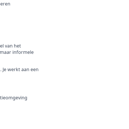
ceren
el van het
, maar informele
n. Je werkt aan een
ctieomgeving