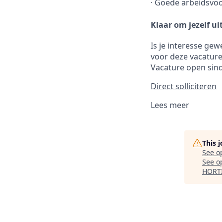
·
Goede arbeidsvoo
Klaar om jezelf ui
Is je interesse gew
voor deze vacature!
Vacature open sind
Direct solliciteren
Lees meer
This 
See o
See op
HORT