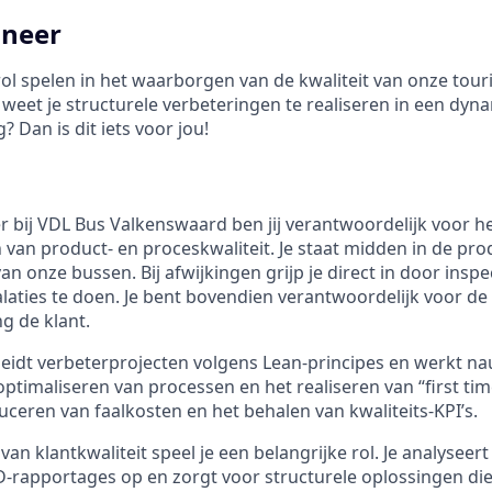
ineer
e rol spelen in het waarborgen van de kwaliteit van onze touri
 weet je structurele verbeteringen te realiseren in een dyn
 Dan is dit iets voor jou!
er bij VDL Bus Valkenswaard ben jij verantwoordelijk voor 
 van product- en proceskwaliteit. Je staat midden in de pro
van onze bussen. Bij afwijkingen grijp je direct in door inspe
laties te doen. Je bent bovendien verantwoordelijk voor de 
g de klant.
geleidt verbeterprojecten volgens Lean-principes en werkt 
ptimaliseren van processen en het realiseren van “first time
uceren van faalkosten en het behalen van kwaliteits-KPI’s.
an klantkwaliteit speel je een belangrijke rol. Je analyseer
 8D-rapportages op en zorgt voor structurele oplossingen di