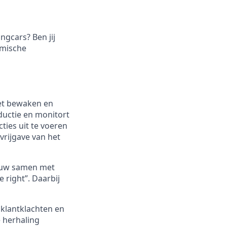
ngcars? Ben jij
amische
het bewaken en
ductie en monitort
cties uit te voeren
vrijgave van het
nauw samen met
 right”. Daarbij
t klantklachten en
e herhaling