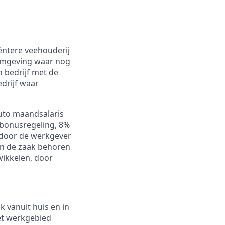
iëntere veehouderij
e omgeving waar nog
 bedrijf met de
edrijf waar
uto maandsalaris
e bonusregeling, 8%
 door de werkgever
an de zaak behoren
wikkelen, door
k vanuit huis en in
het werkgebied