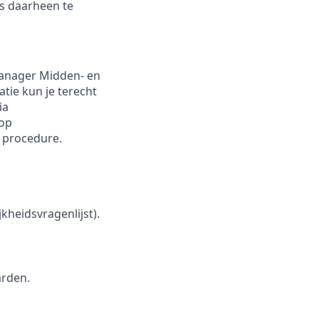
is daarheen te
manager Midden- en
tie kun je terecht
ia
 op
e procedure.
kheidsvragenlijst).
arden.