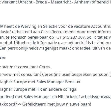
t vierkant Utrecht - Breda – Maastricht - Arnhem) of bereid 
BV heeft de Werving en Selectie voor de vacature Account
lusief uitbesteed aan CeresRecruitment. Voor meer informa
en, telefonisch bereikbaar op +31 615 287 307. Sollicitaties v
nt.nl. Uitgebreide informatie over het bedrijf is te vinden
Een persoonlijkheidsvragenlijst maakt onderdeel uit van d
ure
ntact met consultant Ceres.
terview met consultant Ceres (inclusief bespreken persoonlij
llagher Europe met Sales Manager Benelux.
lagher Europe met HR en andere collega.
rondend met Sales Manager en HR inclusief arbeidsvoorwa
 akkoord? -> Gefeliciteerd met jouw nieuwe baan!