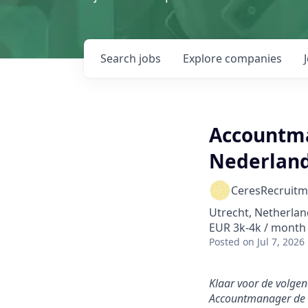
Search
jobs
Explore
companies
Accountma
Nederlan
CeresRecruitm
Utrecht, Netherlan
EUR 3k-4k / month
Posted
on Jul 7, 2026
Klaar voor de volgend
Accountmanager de r