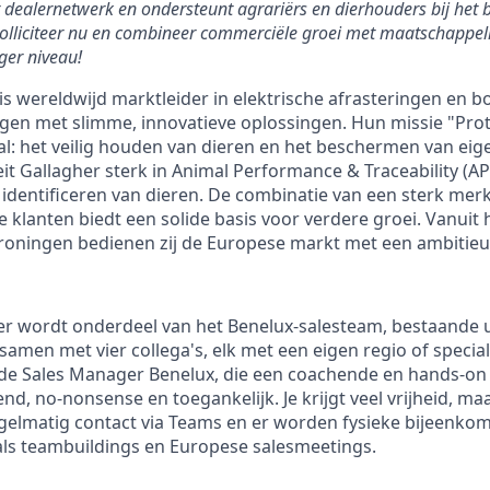
et dealernetwerk en ondersteunt agrariërs en dierhouders bij he
 Solliciteer nu en combineer commerciële groei met maatschappeli
ger niveau!
is wereldwijd marktleider in elektrische afrasteringen en 
en met slimme, innovatieve oplossingen. Hun missie "Pro
al: het veilig houden van dieren en het beschermen van e
eit Gallagher sterk in Animal Performance & Traceability (A
identificeren van dieren. De combinatie van een sterk merk
e klanten biedt een solide basis voor verdere groei. Vanuit
oningen bedienen zij de Europese markt met een ambitieuz
wordt onderdeel van het Benelux-salesteam, bestaande uit 
samen met vier collega's, elk met een eigen regio of specia
de Sales Manager Benelux, die een coachende en hands-on s
d, no-nonsense en toegankelijk. Je krijgt veel vrijheid, maa
 regelmatig contact via Teams en er worden fysieke bijeenko
ls teambuildings en Europese salesmeetings.