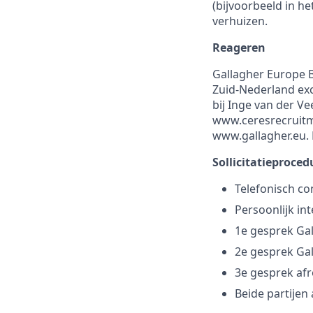
(bijvoorbeeld in he
verhuizen.
Reageren
Gallagher Europe 
Zuid-Nederland exc
bij Inge van der Ve
www.ceresrecruitme
www.gallagher.eu. 
Sollicitatieproced
Telefonisch co
Persoonlijk in
1e gesprek Ga
2e gesprek Gal
3e gesprek af
Beide partijen