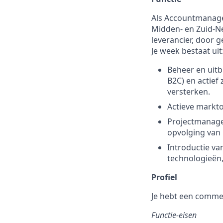
Als Accountmanager
Midden- en Zuid-Ned
leverancier, door 
Je week bestaat uit
Beheer en uitb
B2C) en actief
versterken.
Actieve markton
Projectmanage
opvolging van 
Introductie va
technologieën,
Profiel
Je hebt een commer
Functie-eisen