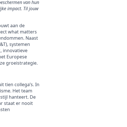
t beschermen van hun
jke impact. Til jouw
bouwt aan de
tect what matters
igendommen. Naast
P&T), systemen
, innovatieve
 het Europese
e groeistrategie.
tien collega’s. In
lisme. Het team
tijl hanteert. De
r staat er nooit
msten