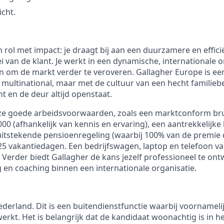
cht.
n rol met impact: je draagt bij aan een duurzamere en effic
oei van de klant. Je werkt in een dynamische, international
n om de markt verder te veroveren. Gallagher Europe is een
 multinational, maar met de cultuur van een hecht familieb
t en de deur altijd openstaat.
ze goede arbeidsvoorwaarden, zoals een marktconform br
000 (afhankelijk van kennis en ervaring), een aantrekkelijk
uitstekende pensioenregeling (waarbij 100% van de premie
25 vakantiedagen. Een bedrijfswagen, laptop en telefoon v
 Verder biedt Gallagher de kans jezelf professioneel te ont
g en coaching binnen een internationale organisatie.
derland. Dit is een buitendienstfunctie waarbij voornamelij
erkt. Het is belangrijk dat de kandidaat woonachtig is in 