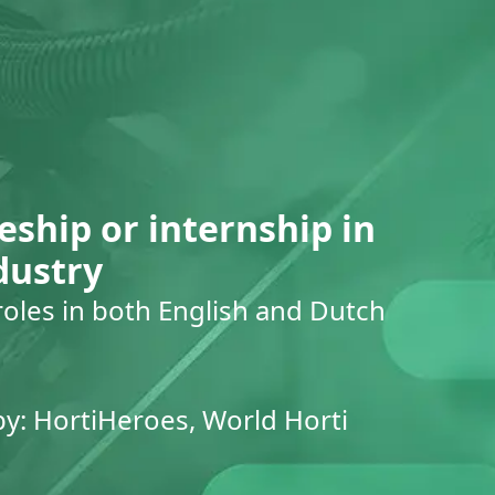
eship or internship in
dustry
roles in both English and Dutch
by: HortiHeroes, World Horti