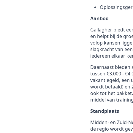
Oplossingsgeri
Aanbod
Gallagher biedt ee
en helpt bij de gr
volop kansen ligge
slagkracht van een
iedereen elkaar ken
Daarnaast bieden 
tussen €3.000 - €4.
vakantiegeld, een 
wordt betaald) en 
ook tot het pakket.
middel van trainin
Standplaats
Midden- en Zuid-Ne
de regio wordt gew