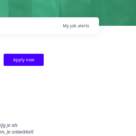
My
job
alerts
Apply now
jg je als
n. Je ontwikkelt