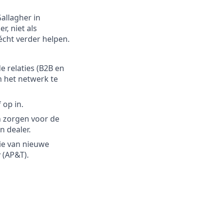
allagher in
r, niet als
écht verder helpen.
 relaties (B2B en
m het netwerk te
 op in.
n zorgen voor de
n dealer.
tie van nieuwe
 (AP&T).