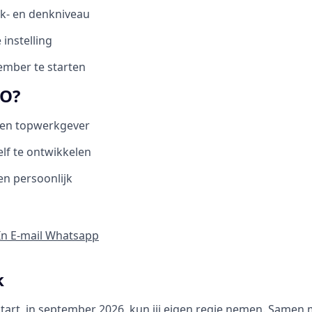
k- en denkniveau
 instelling
ember te starten
O?
en topwerkgever
lf te ontwikkelen
en persoonlijk
In
E-mail
Whatsapp
k
start, in september 2026, kun jij eigen regie nemen. Samen