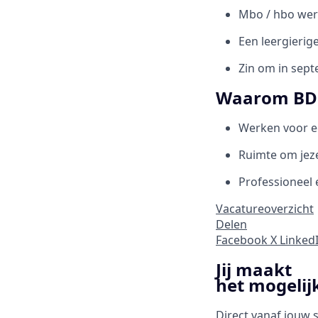
Mbo / hbo wer
Een leergierige
Zin om in sept
Waarom BD
Werken voor e
Ruimte om jeze
Professioneel 
Vacatureoverzicht
Delen
Facebook
X
Linked
Jij maakt
het mogelij
Direct vanaf jouw 