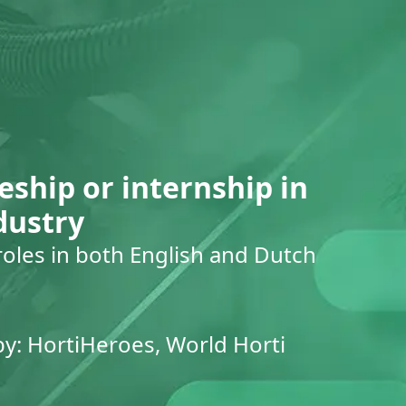
eship or internship in
dustry
roles in both English and Dutch
by: HortiHeroes, World Horti