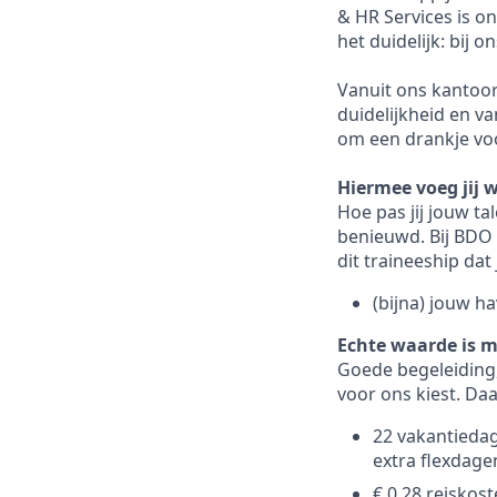
& HR Services is o
het duidelijk: bij 
Vanuit ons kantoor
duidelijkheid en va
om een drankje voo
Hiermee voeg jij 
Hoe pas jij jouw ta
benieuwd. Bij BDO k
dit traineeship dat 
(bijna) jouw h
Echte waarde is m
Goede begeleiding,
voor ons kiest. Da
22 vakantiedage
extra flexdage
€ 0,28 reiskos