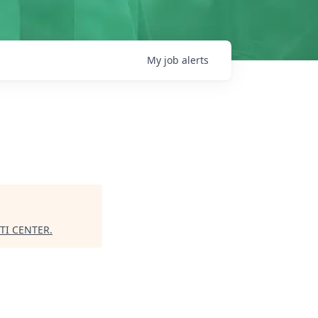
My
job
alerts
TI CENTER
.