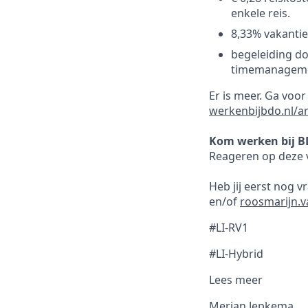
enkele reis.
8,33% vakantie
begeleiding do
timemanagemen
Er is meer. Ga voo
werkenbijbdo.nl/a
Kom werken bij B
Reageren op deze v
Heb jij eerst nog 
en/of
roosmarijn.
#LI-RV1
#LI-Hybrid
Lees meer
Merian Jepkema