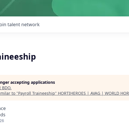
Join talent network
aineeship
longer accepting applications
t
BDO
.
milar to "
Payroll Traineeship
"
HORTIHEROES | AVAG | WORLD HOR
nce
nds
26