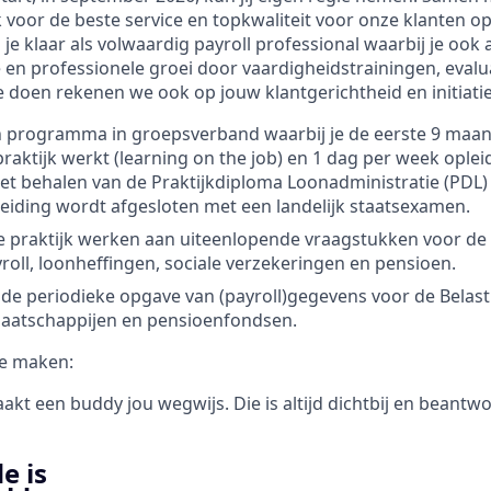
k voor de beste service en topkwaliteit voor onze klanten o
 je klaar als volwaardig payroll professional waarbij je ook 
 en professionele groei door vaardigheidstrainingen, evaluat
 doen rekenen we ook op jouw klantgerichtheid en initiatief
n programma in groepsverband waarbij je de eerste 9 maan
raktijk werkt (learning on the job) en 1 dag per week oplei
het behalen van de Praktijkdiploma Loonadministratie (PDL)
leiding wordt afgesloten met een landelijk staatsexamen.
se praktijk werken aan uiteenlopende vraagstukken voor de 
roll, loonheffingen, sociale verzekeringen en pensioen.
de periodieke opgave van (payroll)gegevens voor de Belast
aatschappijen en pensioenfondsen.
e maken:
akt een buddy jou wegwijs. Die is altijd dichtbij en beantw
e is