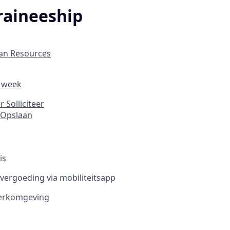
Traineeship
an Resources
r week
er
Solliciteer
Opslaan
is
vergoeding via mobiliteitsapp
werkomgeving