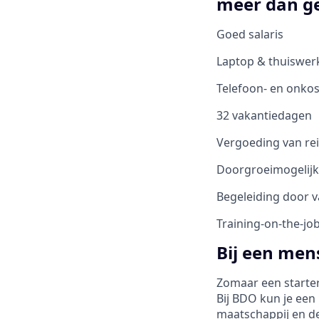
meer dan g
Goed salaris
Laptop & thuiswer
Telefoon- en onko
32 vakantiedagen
Vergoeding van re
Doorgroeimogelij
Begeleiding door 
Training-on-the-jo
Bij een mens
Zomaar een starters
Bij BDO kun je een
maatschappij en de