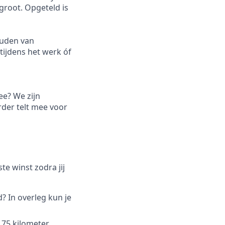
groot. Opgeteld is
ouden van
tijdens het werk óf
ee? We zijn
rder telt mee voor
e winst zodra jij
d? In overleg kun je
 75 kilometer