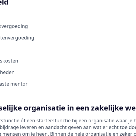
eld
kvergoeding
stenvergoeding
iskosten
kheden
vaste mentor
b
elijke organisatie in een zakelijke we
functie óf een startersfunctie bij een organisatie waar je 
 bijdrage leveren en aandacht geven aan wat er echt toe doe
 mensen om je heen. Binnen de hele organisatie en zeker o