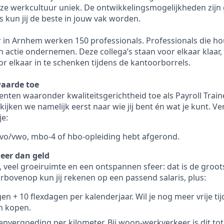
nze werkcultuur uniek. De ontwikkelingsmogelijkheden zijn 
ons kun jij de beste in jouw vak worden.
 in Arnhem werken 150 professionals. Professionals die h
n actie ondernemen. Deze collega’s staan voor elkaar klaar, 
r elkaar in te schenken tijdens de kantoorborrels.
waarde toe
lenten waaronder kwaliteitsgerichtheid toe als Payroll Train
ijken we namelijk eerst naar wie jij bent én wat je kunt. Ve
je:
avo/vwo, mbo-4 of hbo-opleiding hebt afgerond.
eer dan geld
 veel groeiruimte en een ontspannen sfeer: dat is de grootst
arbovenop kun jij rekenen op een passend salaris, plus:
n + 10 flexdagen per kalenderjaar. Wil je nog meer vrije tij
n kopen.
tenvergoeding per kilometer. Bij woon-werkverkeer is dit tot