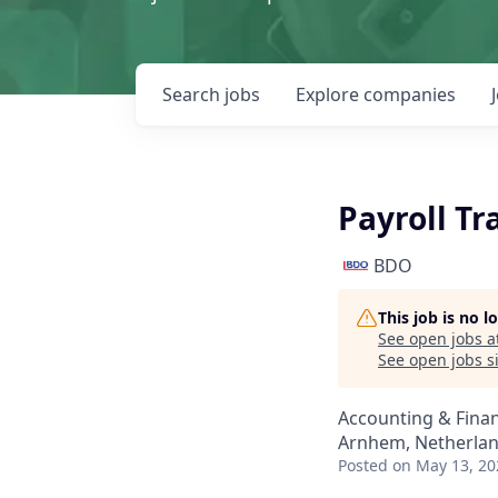
Search
jobs
Explore
companies
Payroll Tr
BDO
This job is no 
See open jobs a
See open jobs si
Accounting & Fina
Arnhem, Netherla
Posted
on May 13, 20