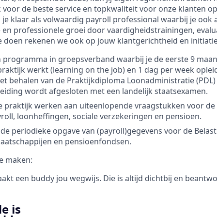
k voor de beste service en topkwaliteit voor onze klanten o
 je klaar als volwaardig payroll professional waarbij je ook 
 en professionele groei door vaardigheidstrainingen, evaluat
 doen rekenen we ook op jouw klantgerichtheid en initiatief
n programma in groepsverband waarbij je de eerste 9 maan
raktijk werkt (learning on the job) en 1 dag per week oplei
het behalen van de Praktijkdiploma Loonadministratie (PDL)
leiding wordt afgesloten met een landelijk staatsexamen.
se praktijk werken aan uiteenlopende vraagstukken voor de 
roll, loonheffingen, sociale verzekeringen en pensioen.
de periodieke opgave van (payroll)gegevens voor de Belast
aatschappijen en pensioenfondsen.
e maken:
akt een buddy jou wegwijs. Die is altijd dichtbij en beantw
e is