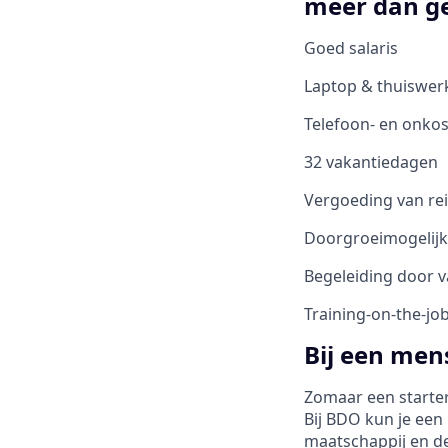
meer dan g
Goed salaris
Laptop & thuiswer
Telefoon- en onko
32 vakantiedagen
Vergoeding van re
Doorgroeimogelij
Begeleiding door 
Training-on-the-jo
Bij een mens
Zomaar een starters
Bij BDO kun je een
maatschappij en de