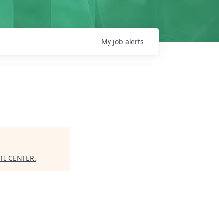
My
job
alerts
TI CENTER
.