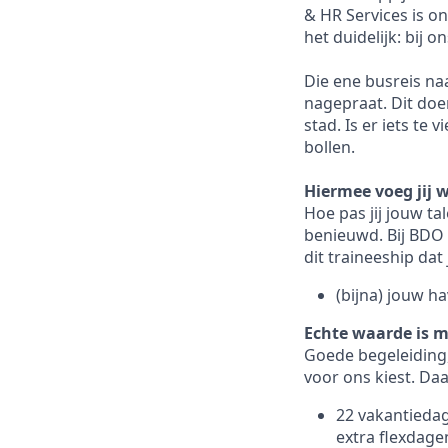
& HR Services is o
het duidelijk: bij 
Die ene busreis na
nagepraat. Dit doen
stad. Is er iets t
bollen.
Hiermee voeg jij 
Hoe pas jij jouw ta
benieuwd. Bij BDO k
dit traineeship dat 
(bijna) jouw h
Echte waarde is m
Goede begeleiding,
voor ons kiest. Da
22 vakantiedage
extra flexdage