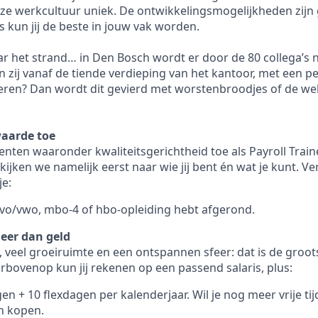
nze werkcultuur uniek. De ontwikkelingsmogelijkheden zijn 
ons kun jij de beste in jouw vak worden.
ar het strand… in Den Bosch wordt er door de 80 collega’s 
 zij vanaf de tiende verdieping van het kantoor, met een pe
e vieren? Dan wordt dit gevierd met worstenbroodjes of de 
waarde toe
lenten waaronder kwaliteitsgerichtheid toe als Payroll Train
ijken we namelijk eerst naar wie jij bent én wat je kunt. Ve
je:
avo/vwo, mbo-4 of hbo-opleiding hebt afgerond.
eer dan geld
 veel groeiruimte en een ontspannen sfeer: dat is de grootst
arbovenop kun jij rekenen op een passend salaris, plus:
n + 10 flexdagen per kalenderjaar. Wil je nog meer vrije tij
n kopen.