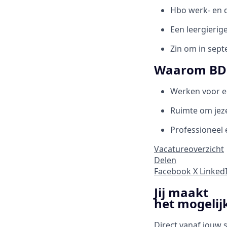
Hbo werk- en 
Een leergierige
Zin om in sept
Waarom BD
Werken voor e
Ruimte om jeze
Professioneel 
Vacatureoverzicht
Delen
Facebook
X
Linked
Jij maakt
het mogelij
Direct vanaf jouw 