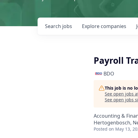
Search
jobs
Explore
companies
Payroll Tr
BDO
This job is no 
See open jobs a
See open jobs si
Accounting & Fina
Hertogenbosch, N
Posted
on May 13, 20