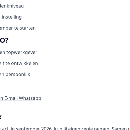
denkniveau
 instelling
ember te starten
O?
en topwerkgever
lf te ontwikkelen
en persoonlijk
In
E-mail
Whatsapp
k
start, in september 2026, kun jij eigen regie nemen. Samen