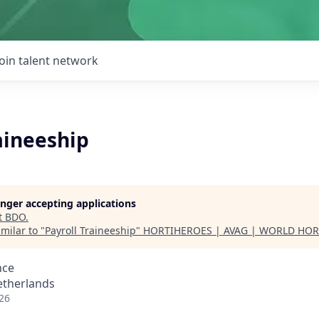
Join talent network
aineeship
longer accepting applications
t
BDO
.
milar to "
Payroll Traineeship
"
HORTIHEROES | AVAG | WORLD HOR
nce
etherlands
26