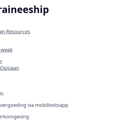
Traineeship
an Resources
r week
er
Opslaan
is
vergoeding via mobiliteitsapp
werkomgeving