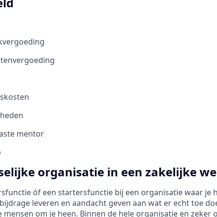
eld
kvergoeding
stenvergoeding
iskosten
kheden
vaste mentor
b
elijke organisatie in een zakelijke we
functie óf een startersfunctie bij een organisatie waar je 
 bijdrage leveren en aandacht geven aan wat er echt toe doe
 mensen om je heen. Binnen de hele organisatie en zeker o