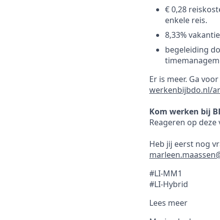
€ 0,28 reiskos
enkele reis.
8,33% vakantie
begeleiding do
timemanagemen
Er is meer. Ga voo
werkenbijbdo.nl/a
Kom werken bij B
Reageren op deze v
Heb jij eerst nog 
marleen.maassen@
#LI-MM1
#LI-Hybrid
Lees meer