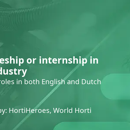
eship or internship in
dustry
roles in both English and Dutch
by: HortiHeroes, World Horti