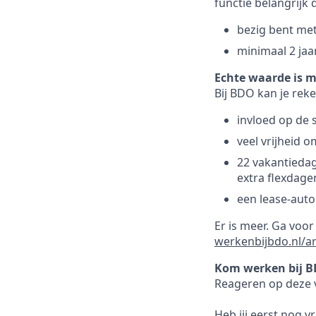
functie belangrijk d
bezig bent me
minimaal 2 jaa
Echte waarde is m
Bij BDO kan je reke
invloed op de s
veel vrijheid 
22 vakantiedage
extra flexdage
een lease-auto
Er is meer. Ga voo
werkenbijbdo.nl/a
Kom werken bij B
Reageren op deze v
Heb jij eerst nog v