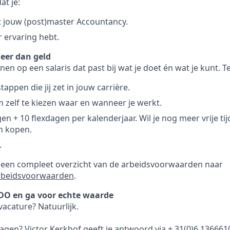
at je:
t jouw (post)master Accountancy.
r ervaring hebt.
eer dan geld
nen op een salaris dat past bij wat je doet én wat je kunt. Te
tappen die jij zet in jouw carrière.
om zelf te kiezen waar en wanneer je werkt.
n + 10 flexdagen per kalenderjaar. Wil je nog meer vrije tij
n kopen.
.
r een compleet overzicht van de arbeidsvoorwaarden naar
rbeidsvoorwaarden
.
DO en ga voor echte waarde
acature? Natuurlijk.
ragen? Victor Kerkhof geeft je antwoord via + 31(0)6 136661