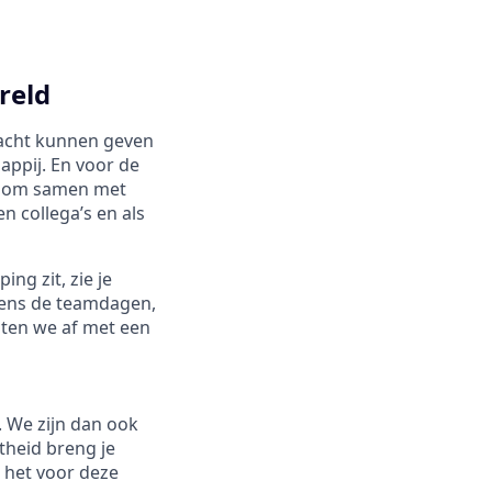
reld
ndacht kunnen geven
appij. En voor de
ht om samen met
n collega’s en als
ng zit, zie je
ijdens de teamdagen,
uiten we af met een
. We zijn dan ook
theid breng je
s het voor deze