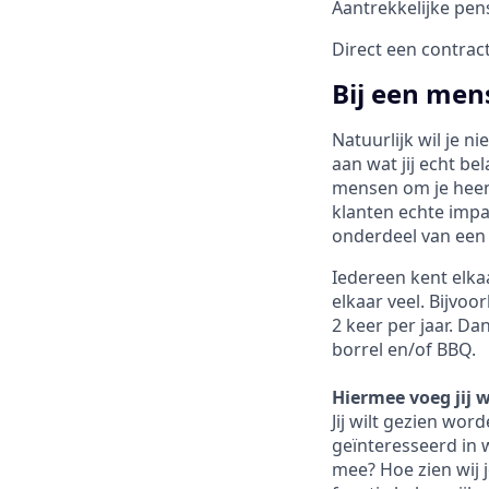
Aantrekkelijke pen
Direct een contrac
Bij een mens
Natuurlijk wil je n
aan wat jij echt be
mensen om je heen.
klanten echte impa
onderdeel van een
Iedereen kent elkaa
elkaar veel. Bijvoo
2 keer per jaar. Da
borrel en/of BBQ.
Hiermee voeg jij 
Jij wilt gezien wor
geïnteresseerd in w
mee? Hoe zien wij 