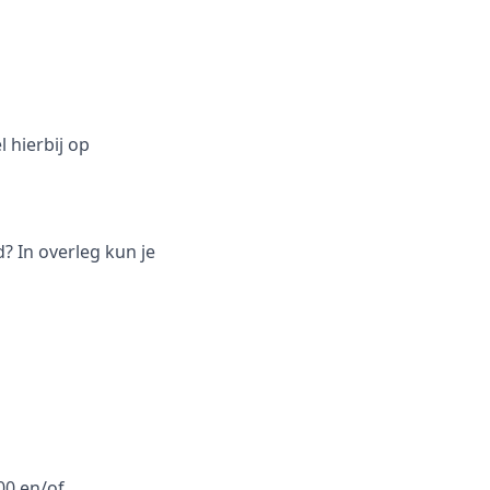
l hierbij op
d? In overleg kun je
00 en/of