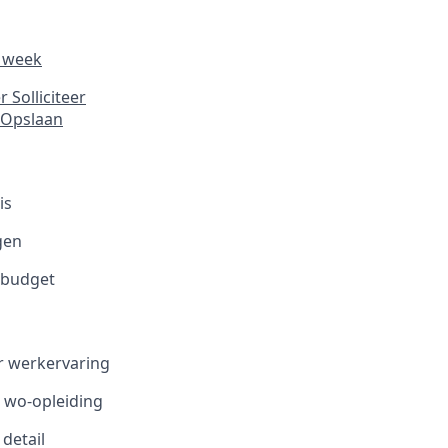
r week
er
Solliciteer
Opslaan
is
gen
sbudget
r werkervaring
 wo-opleiding
detail