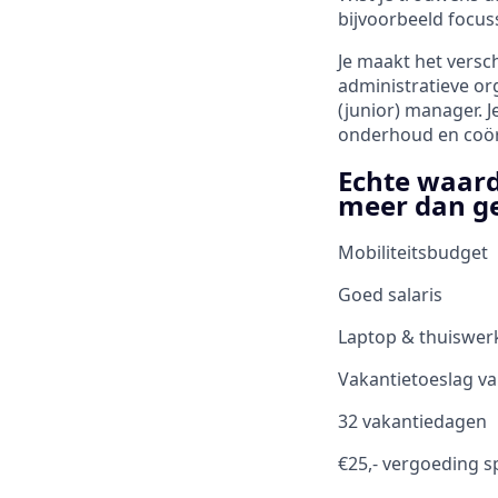
bijvoorbeeld focus
Je maakt het versch
administratieve or
(junior) manager. 
onderhoud en coörd
Echte waard
meer dan g
Mobiliteitsbudget
Goed salaris
Laptop & thuiswer
Vakantietoeslag v
32 vakantiedagen
€25,- vergoeding 