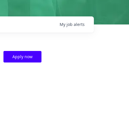
My
job
alerts
Apply now