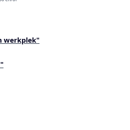
n werkplek"
"