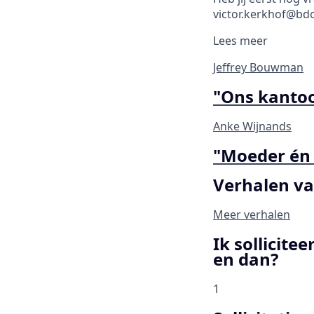
victor.kerkhof@bdo
Lees meer
Jeffrey Bouwman
"Ons kantoo
Anke Wijnands
"Moeder én 
Verhalen v
Meer verhalen
Ik solliciteer
en dan?
1