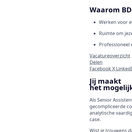
Waarom BD
Werken voor e
Ruimte om jeze
Professioneel 
Vacatureoverzicht
Delen
Facebook
X
Linked
Jij maakt
het mogelij
Als Senior Assisten
gecompliceerde co
analytische vaardi
case.
Wist je trouwens d