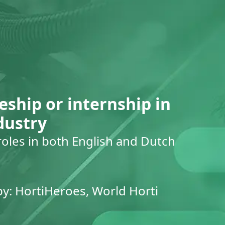
eship or internship in
dustry
roles in both English and Dutch
by: HortiHeroes, World Horti