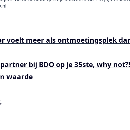
.nl.
r voelt meer als ontmoetingsplek da
partner bij BDO op je 35ste, why not?!
an waarde
,