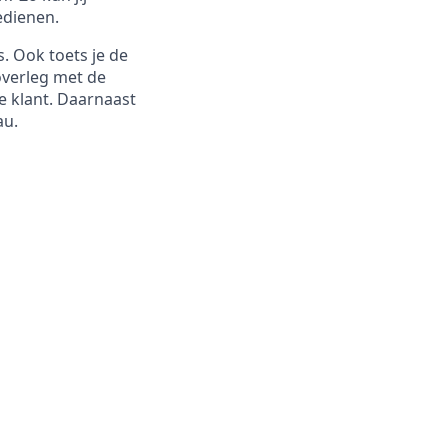
edienen.
s. Ook toets je de
overleg met de
e klant. Daarnaast
au.