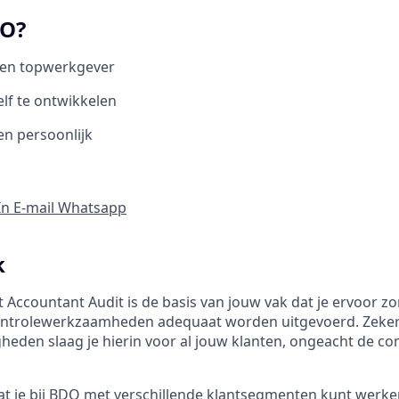
O?
en topwerkgever
lf te ontwikkelen
en persoonlijk
In
E-mail
Whatsapp
k
t Accountant Audit is de basis van jouw vak dat je ervoor zo
ntrolewerkzaamheden adequaat worden uitgevoerd. Zeke
gheden slaag je hierin voor al jouw klanten, ongeacht de co
at je bij BDO met verschillende klantsegmenten kunt werken