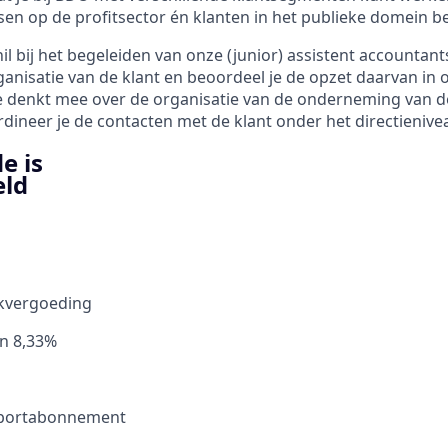
sen op de profitsector én klanten in het publieke domein b
il bij het begeleiden van onze (junior) assistent accountant
ganisatie van de klant en beoordeel je de opzet daarvan in 
Je denkt mee over de organisatie van de onderneming van d
ineer je de contacten met de klant onder het directienive
e is
eld
kvergoeding
an 8,33%
sportabonnement