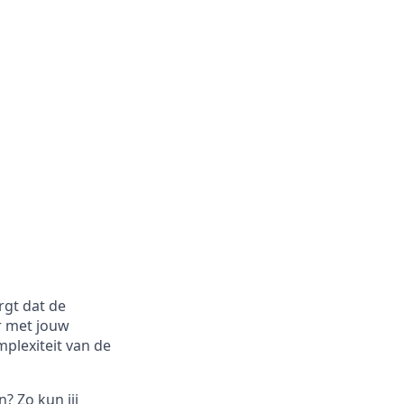
rgt dat de
r met jouw
mplexiteit van de
? Zo kun jij