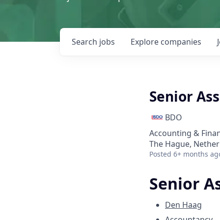
Search
jobs
Explore
companies
Senior Ass
BDO
Accounting & Fina
The Hague, Nether
Posted
6+ months ag
Senior A
Den Haag
Accountancy