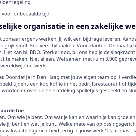
sioenregeling
t voor onbepaalde tijd
elijke organisatie in een zakelijke we
iet zomaar ergens werken. Jij wilt een bijdrage leveren. Aa
langrijk vindt. Een verschil maken. Voor klanten. De maatsch
 Het kan bij BDO. Sterker nog, bij ons heb je de slagkrac
ct te maken. Niet alleen. Wel samen met ruim 3.000 gedreve
 wereldwijd netwerk.
r. Doordat je in Den Haag met jouw eigen team op 1 verdiepi
rbeeld tijdens een kop koffie in het bedrijfsrestaurant of t
n worden er over de hele afdeling spelletjes gespeeld en sl
waarde toe
den. Om wie je bent. Om wat je kan en waarin je kan groeien
ie jíj bent én wat je kunt. Welke mate van oplossingsgerich
jouw kwaliteitsgerichtheid terug in jouw werk? Daarnaast i