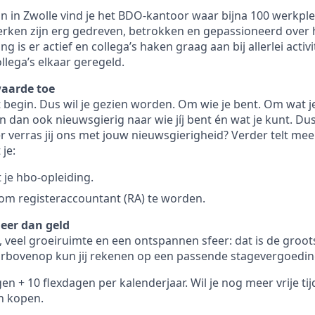
on in Zwolle vind je het BDO-kantoor waar bijna 100 werkple
rken zijn erg gedreven, betrokken en gepassioneerd over 
g is er actief en collega’s haken graag aan bij allerlei activ
llega’s elkaar geregeld.
waarde toe
t begin. Dus wil je gezien worden. Om wie je bent. Om wat j
n dan ook nieuwsgierig naar wie jíj bent én wat je kunt. Du
er verras jij ons met jouw nieuwsgierigheid? Verder telt me
je:
 je hbo-opleiding.
om registeraccountant (RA) te worden.
eer dan geld
 veel groeiruimte en een ontspannen sfeer: dat is de grootst
arbovenop kun jij rekenen op een passende stagevergoeding
n + 10 flexdagen per kalenderjaar. Wil je nog meer vrije tij
n kopen.