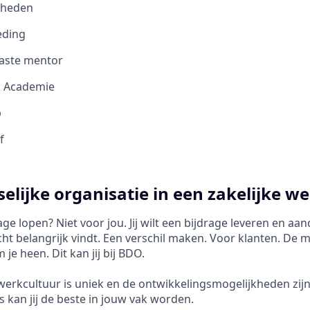
kheden
eding
vaste mentor
O Academie
b
f
elijke organisatie in een zakelijke we
e lopen? Niet voor jou. Jij wilt een bijdrage leveren en a
cht belangrijk vindt. Een verschil maken. Voor klanten. De 
e heen. Dit kan jij bij BDO.
werkcultuur is uniek en de ontwikkelingsmogelijkheden zijn
ns kan jij de beste in jouw vak worden.