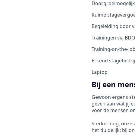
Doorgroeimogelij
Ruime stagevergo
Begeleiding door 
Trainingen via BD
Training-on-the-jo
Erkend stagebedrij
Laptop
Bij een mens
Gewoon ergens stag
geven aan wat jij e
voor de mensen om j
Sterker nog, onze 
het duidelijk: bij o