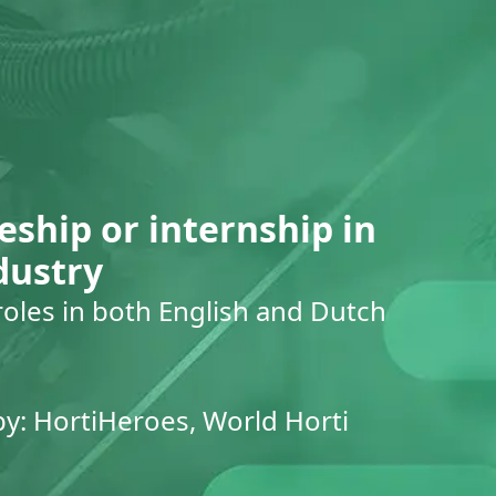
eship or internship in
dustry
roles in both English and Dutch
by: HortiHeroes, World Horti