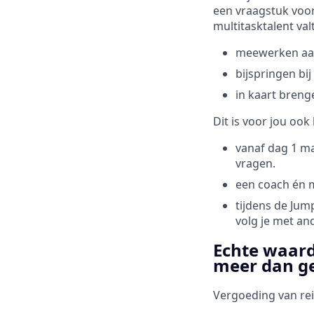
een vraagstuk voor
multitasktalent valt
meewerken aan
bijspringen bi
in kaart breng
Dit is voor jou ook 
vanaf dag 1 ma
vragen.
een coach én m
tijdens de Jump
volg je met an
Echte waard
meer dan g
Vergoeding van re