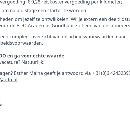
vergoeding: € 0,28 reiskostenvergoeding per kilometer;
om na jou stage een starter te worden.
heden om jezelf te ontwikkelen. Wil je extern een deeltijdst
an voor de BDO Academie, Goodhabitz of een van de summer
r een compleet overzicht van de arbeidsvoorwaarden naar
rbeidsvoorwaarden
.
DO en ga voor echte waarde
acature? Natuurlijk.
vragen? Esther Maina geeft je antwoord via + 31(0)6 4243239
a@bdo.nl
.
,