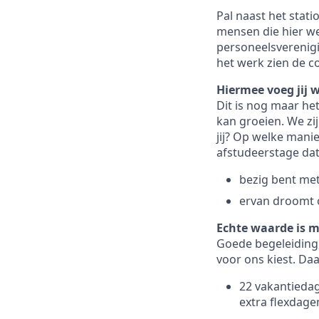
Pal naast het stati
mensen die hier we
personeelsverenigin
het werk zien de co
Hiermee voeg jij 
Dit is nog maar he
kan groeien. We zij
jij? Op welke mani
afstudeerstage dat 
bezig bent met
ervan droomt 
Echte waarde is m
Goede begeleiding,
voor ons kiest. Da
22 vakantiedage
extra flexdage