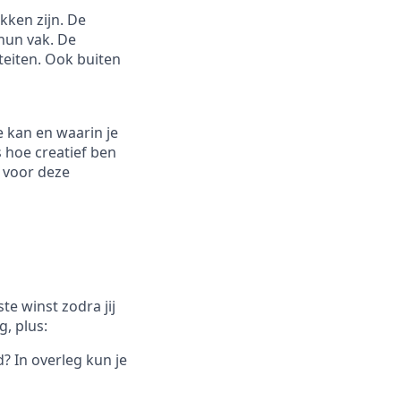
kken zijn. De
hun vak. De
iteiten. Ook buiten
e kan en waarin je
s hoe creatief ben
e voor deze
e winst zodra jij
, plus:
d? In overleg kun je