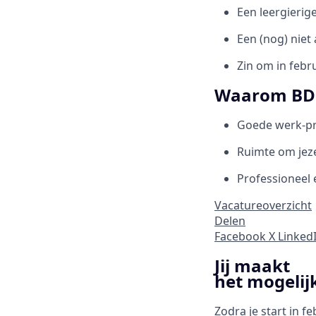
Een leergierige
Een (nog) niet
Zin om in febru
Waarom BD
Goede werk-pr
Ruimte om jeze
Professioneel 
Vacatureoverzicht
Delen
Facebook
X
Linked
Jij maakt
het mogelij
Zodra je start in 