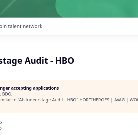
Join talent network
stage Audit - HBO
longer accepting applications
t
BDO
.
milar to "
Afstudeerstage Audit - HBO
"
HORTIHEROES | AVAG | WO
s
o