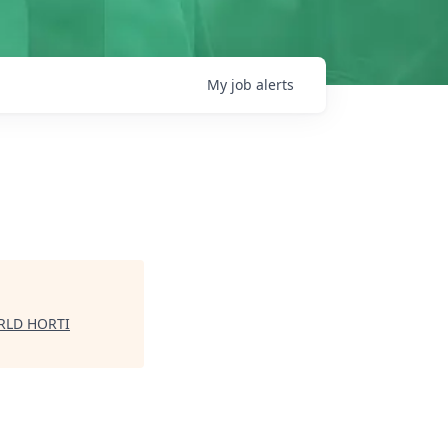
My
job
alerts
RLD HORTI