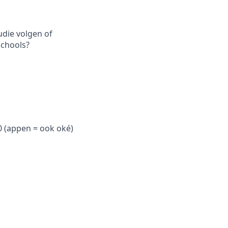
udie volgen of
schools?
0 (appen = ook oké)