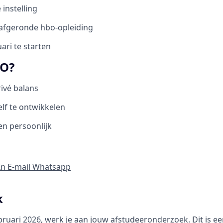
 instelling
 afgeronde hbo-opleiding
ari te starten
O?
ivé balans
lf te ontwikkelen
en persoonlijk
In
E-mail
Whatsapp
k
februari 2026, werk je aan jouw afstudeeronderzoek. Dit is 