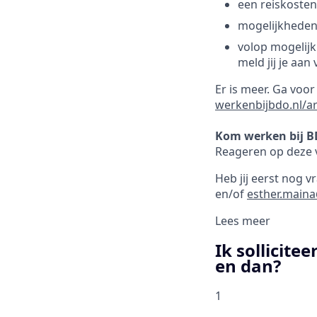
een reiskosten
mogelijkheden 
volop mogelijk
meld jij je a
Er is meer. Ga voo
werkenbijbdo.nl/a
Kom werken bij B
Reageren op deze v
Heb jij eerst nog 
en/of
esther.main
Lees meer
Ik solliciteer
en dan?
1