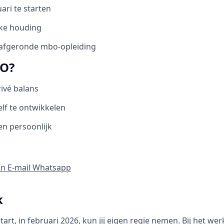
ari te starten
ijke houding
 afgeronde mbo-opleiding
O?
ivé balans
lf te ontwikkelen
en persoonlijk
In
E-mail
Whatsapp
k
tart, in februari 2026, kun jij eigen regie nemen. Bij het wer