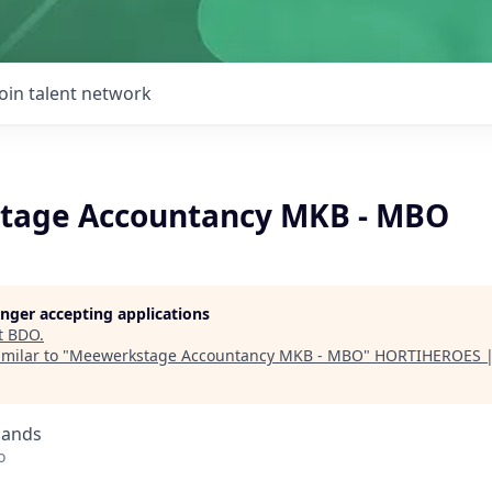
Join talent network
tage Accountancy MKB - MBO
longer accepting applications
t
BDO
.
milar to "
Meewerkstage Accountancy MKB - MBO
"
HORTIHEROES |
lands
o