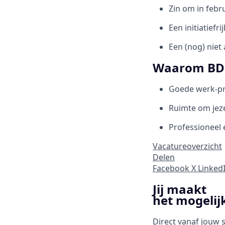
Zin om in febru
Een initiatiefr
Een (nog) niet
Waarom BD
Goede werk-pr
Ruimte om jeze
Professioneel 
Vacatureoverzicht
Delen
Facebook
X
Linked
Jij maakt
het mogelij
Direct vanaf jouw s