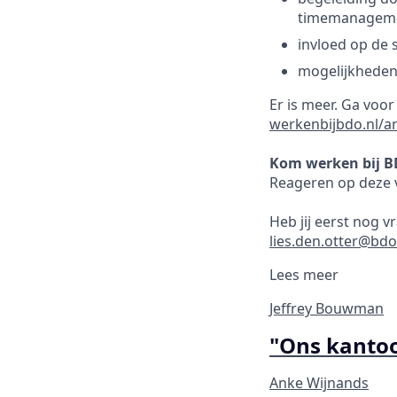
timemanagemen
invloed op de s
mogelijkheden
Er is meer. Ga voo
werkenbijbdo.nl/a
Kom werken bij B
Reageren op deze v
Heb jij eerst nog v
lies.den.otter@bdo
Lees meer
Jeffrey Bouwman
"Ons kantoo
Anke Wijnands