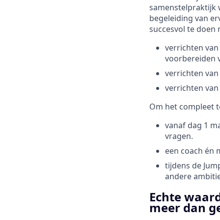
samenstelpraktijk w
begeleiding van erv
succesvol te doen 
verrichten van
voorbereiden v
verrichten va
verrichten van
Om het compleet t
vanaf dag 1 ma
vragen.
een coach én m
tijdens de Jump
andere ambitie
Echte waard
meer dan g