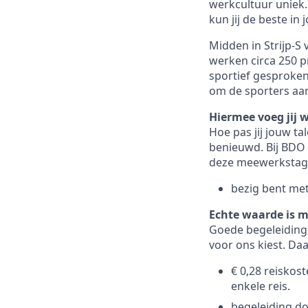
werkcultuur uniek. 
kun jij de beste in
Midden in Strijp-S 
werken circa 250 pr
sportief gesproken
om de sporters aa
Hiermee voeg jij 
Hoe pas jij jouw t
benieuwd. Bij BDO k
deze meewerkstage
bezig bent met
Echte waarde is m
Goede begeleiding,
voor ons kiest. Da
€ 0,28 reiskos
enkele reis.
begeleiding do