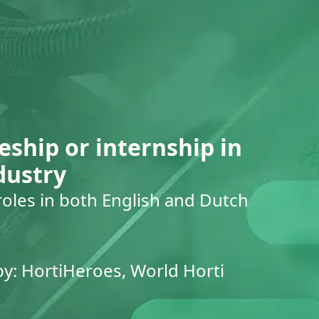
eship or internship in
dustry
roles in both English and Dutch
by: HortiHeroes, World Horti