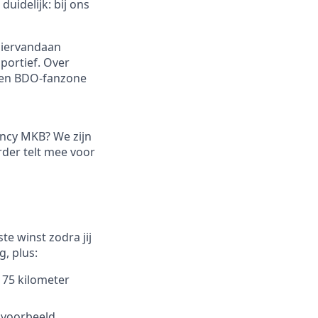
uidelijk: bij ons
 Hiervandaan
sportief. Over
igen BDO-fanzone
ancy MKB? We zijn
rder telt mee voor
e winst zodra jij
, plus:
 75 kilometer
ijvoorbeeld