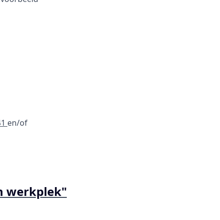
41
en/of
n werkplek"