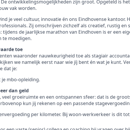
De ontwikkelingsmogelijkheden zijn groot. Opgeteld is het d
 jouw vak worden.
vind je veel cultuur, innovatie én ons Eindhovense kantoor.
ofessionals. Zij omschrijven zichzelf als creatief, rustig en 
: tijdens de jaarlijkse marathon van Eindhoven is er een e
n te moedigen.
waarde toe
alenten waaronder nauwkeurigheid toe als stagiair account
ijken we namelijk eerst naar wie jíj bent én wat je kunt. Ve
 dat je:
 je mbo-opleiding.
eer dan geld
 veel groeiruimte en een ontspannen sfeer: dat is de grootst
arbovenop kun jij rekenen op een passende stagevergoeding
tenvergoeding per kilometer. Bij woon-werkverkeer is dit tot
or een vaste (senior) collega en coaching bij vragen over b