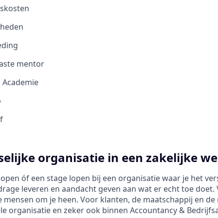
iskosten
kheden
eding
vaste mentor
O Academie
b
f
elijke organisatie in een zakelijke we
pen óf een stage lopen bij een organisatie waar je het vers
drage leveren en aandacht geven aan wat er echt toe doet. 
e mensen om je heen. Voor klanten, de maatschappij en de
le organisatie en zeker ook binnen Accountancy & Bedrijfsa