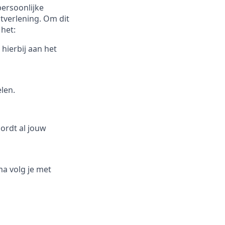
persoonlijke
stverlening. Om dit
het:
hierbij aan het
len.
oordt al jouw
ma volg je met