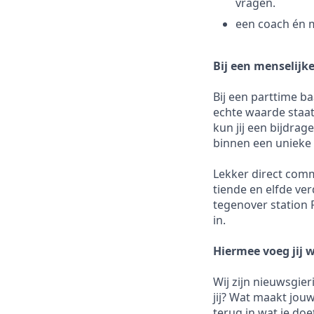
vragen.
een coach én m
Bij een menselijke
Bij een parttime b
echte waarde staat
kun jij een bijdrag
binnen een unieke 
Lekker direct comm
tiende en elfde ve
tegenover station 
in.
Hiermee voeg jij 
Wij zijn nieuwsgier
jij? Wat maakt jou
terug in wat je doe