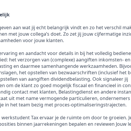
elijk
ven aan wat jij echt belangrijk vindt en zo het verschil ma
men met jouw collega’s doet. Zo zet jij jouw cijfermatige inzic
amheden voor jouw klanten.
 ervaring en aandacht voor details in bij het volledig bedie
ed: het verzorgen van (complexe) aangiften inkomsten- en
asting en daarmee samenhangende werkzaamheden. Bijvoo
slagen, het opstellen van bezwaarschriften (inclusief het
pstellen van aangiften dividendbelasting. Ook signaleer jij
 om de klant zo goed mogelijk fiscaal en financieel in control
ndig contact met klanten, Belastingdienst en andere instan
taat uit met name vermogende particulieren, ondernemers 
je in het team bezig met proces-optimaliseringstrajecten.
als werkstudent Tax ervaar je de ruimte om door te groeien.
e posities binnen jaarrekeningen bepalen en reviewen Jouw le