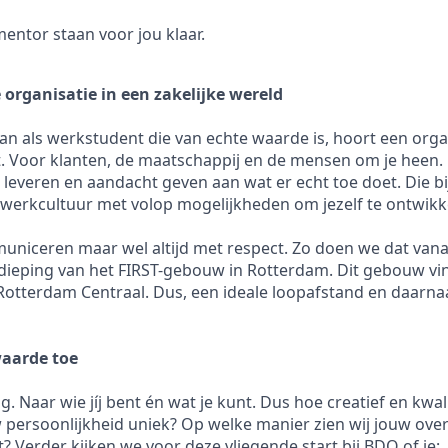
entor staan voor jou klaar.
 organisatie in een zakelijke wereld
aan als werkstudent die van echte waarde is, hoort een orga
. Voor klanten, de maatschappij en de mensen om je heen. D
e leveren en aandacht geven aan wat er echt toe doet. Die bi
werkcultuur met volop mogelijkheden om jezelf te ontwikk
uniceren maar wel altijd met respect. Zo doen we dat van
rdieping van het FIRST-gebouw in Rotterdam. Dit gebouw vin
Rotterdam Centraal. Dus, een ideale loopafstand en daarnaas
waarde toe
ig. Naar wie jíj bent én wat je kunt. Dus hoe creatief en kwal
w persoonlijkheid uniek? Op welke manier zien wij jouw ove
t? Verder kijken we voor deze vliegende start bij BDO of je: