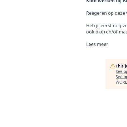
Kom werken bij B
Reageren op deze v
Heb jij eerst nog 
ook oké) en/of m
Lees meer
This 
See o
See op
WORL