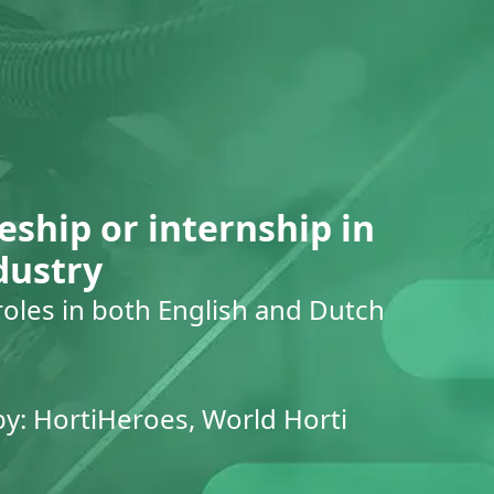
eship or internship in
dustry
roles in both English and Dutch
by: HortiHeroes, World Horti