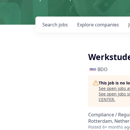
Search
jobs
Explore
companies
Werkstude
BDO
This job is no 
See open jobs a
See open jobs si
CENTER
.
Compliance / Regu
Rotterdam, Nether
Posted
6+ months ag