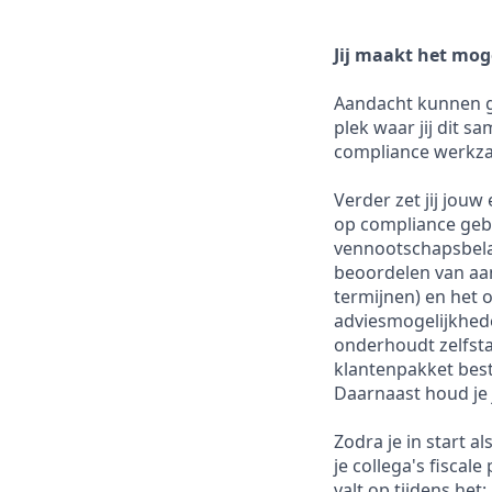
Jij maakt het mog
Aandacht kunnen ge
plek waar jij dit sa
compliance werkza
Verder zet jij jouw
op compliance gebi
vennootschapsbel
beoordelen van aan
termijnen) en het o
adviesmogelijkheden
onderhoudt zelfsta
klantenpakket bes
Daarnaast houd je 
Zodra je in start 
je collega's fiscal
valt op tijdens het: