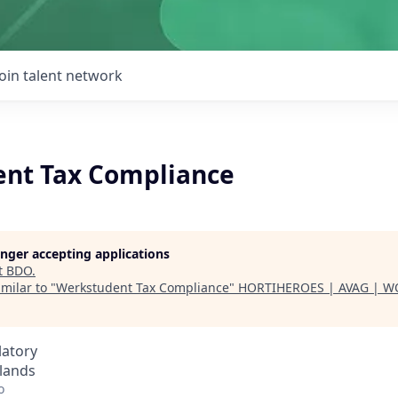
Join talent network
nt Tax Compliance
longer accepting applications
t
BDO
.
milar to "
Werkstudent Tax Compliance
"
HORTIHEROES | AVAG | W
latory
lands
o