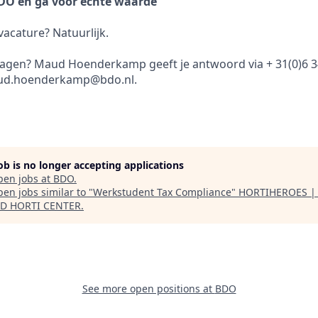
DO en ga voor echte waarde
acature? Natuurlijk.
vragen? Maud Hoenderkamp geeft je antwoord via + 31(0)6 3
aud.hoenderkamp@bdo.nl.
job is no longer accepting applications
pen jobs at
BDO
.
en jobs similar to "
Werkstudent Tax Compliance
"
HORTIHEROES | 
D HORTI CENTER
.
See more open positions at
BDO