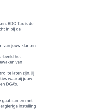
ken. BDO Tax is de
ht in bij de
nen van jouw klanten
rbeeld het
 bewaken van
 te laten zijn. Jij
ties waarbij jouw
en DGA’s.
 Je gaat samen met
ergierige instelling