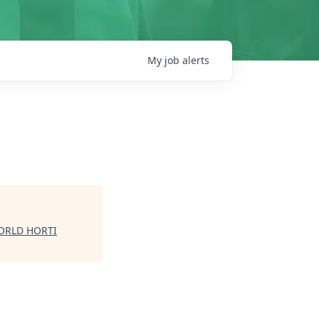
My
job
alerts
ORLD HORTI