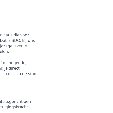
nisatie die voor
at is BDO. Bij ons
jdrage lever je
elen.
af de negende,
d je direct
t rol je zo de stad
iteitsgericht ben
rtuigingskracht