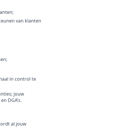
lanten;
steunen van klanten
nen;
aal in control te
nties; jouw
 en DGA’s.
oordt al jouw