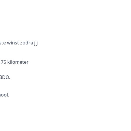
e winst zodra jij
 75 kilometer
 BDO.
ool.